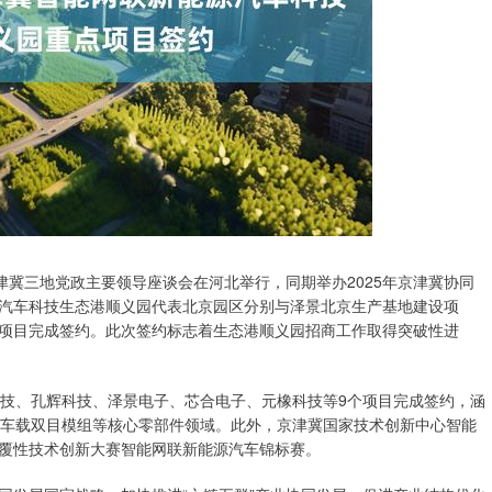
津冀三地党政主要领导座谈会在河北举行，同期举办2025年京津冀协同
汽车科技生态港顺义园代表北京园区分别与泽景北京生产基地建设项
项目完成签约。此次签约标志着生态港顺义园招商工作取得突破性进
技、孔辉科技、泽景电子、芯合电子、元橡科技等9个项目完成签约，涵
、车载双目模组等核心零部件领域。此外，京津冀国家技术创新中心智能
覆性技术创新大赛智能网联新能源汽车锦标赛。