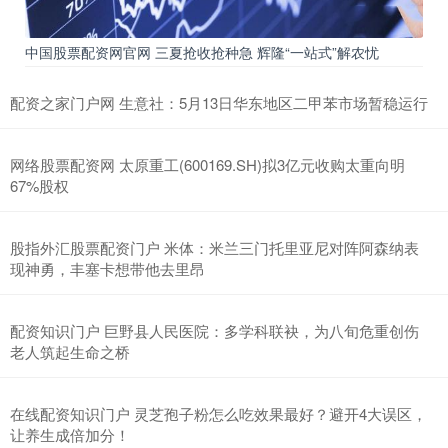
中国股票配资网官网 三夏抢收抢种急 辉隆“一站式”解农忧
配资之家门户网 生意社：5月13日华东地区二甲苯市场暂稳运行
网络股票配资网 太原重工(600169.SH)拟3亿元收购太重向明
67%股权
股指外汇股票配资门户 米体：米兰三门托里亚尼对阵阿森纳表
现神勇，丰塞卡想带他去里昂
配资知识门户 巨野县人民医院：多学科联袂，为八旬危重创伤
老人筑起生命之桥
在线配资知识门户 灵芝孢子粉怎么吃效果最好？避开4大误区，
让养生成倍加分！