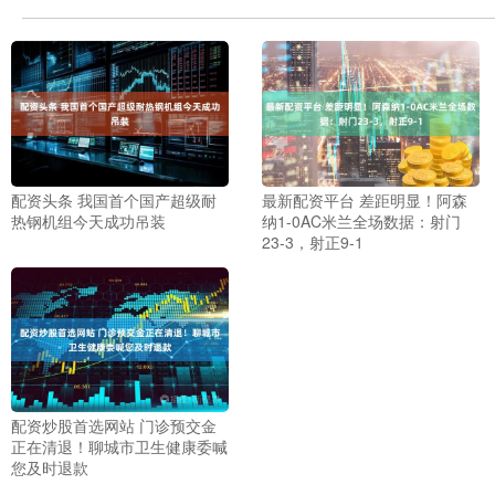
配资头条 我国首个国产超级耐
最新配资平台 差距明显！阿森
热钢机组今天成功吊装
纳1-0AC米兰全场数据：射门
23-3，射正9-1
配资炒股首选网站 门诊预交金
正在清退！聊城市卫生健康委喊
您及时退款