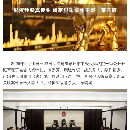
2026年5月19日至22日，福建省泉州市中级人民法院一审公开开
庭审理了被告人魏怀仁、廖景芳、康敏诈骗、故意杀人、敲诈勒索、
组织他人偷越国（边）境、偷越国（边）境、容留他人吸毒案，以及
关联案件被告人陈大卫、熊恒星故意杀人、诈骗案。